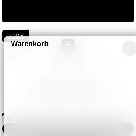
0,00
€
Startseite
/
Shop
/ Produkte verschlagwortet mit „Snoop
Dogg“
SNOOP DOGG
Filter