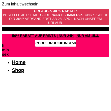
Zum Inhalt wechseln
URLAUB & 30 % RABATT!
BESTELLE JETZT MIT CODE "
WARTEZIMMER25
" UND SICHERE
DIR 30%! VERSAND ERST AB 28. APRIL NACH UNSEREM
URLAUB.
VERSANDKOSTENFREI AB 70 €
50% RABATT AUF PRINTS | NUR 24H | NUR AM 15.3.
CODE:
DRUCKKUNST50
h
min
sek
Home
Shop