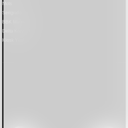
Mots
Serigrafie Lauer
BBK Mannheim
Delta Konzerte
Kiosk Yüskel