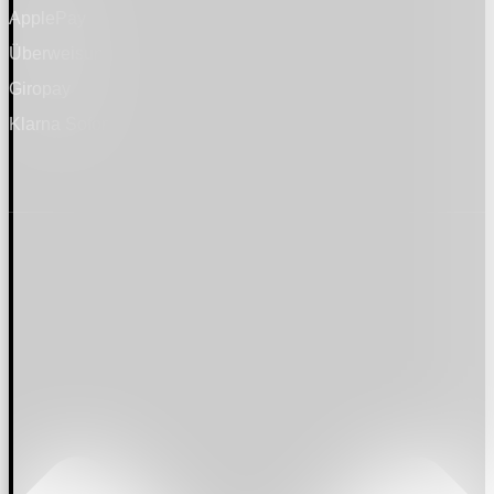
ApplePay
Überweisung
Giropay
Klarna Sofort