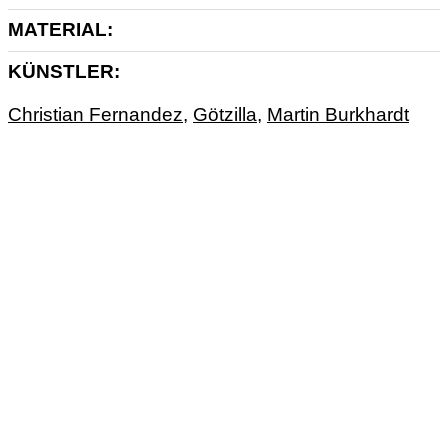
MATERIAL
KÜNSTLER
Christian Fernandez
,
Götzilla
,
Martin Burkhardt
ART
ARTPRINT
EINZELSTÜCK
MIXTAPE
MONOPRINT
MUSIK
TAPE
UNIKAT
ANTIGHOST
Bei Antighost arbeiten Christian Fernandez,