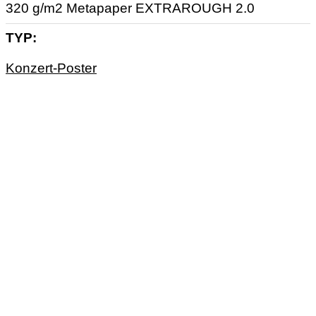
320 g/m2 Metapaper EXTRAROUGH 2.0
TYP
Konzert-Poster
GIGPOSTER
NEON
NOTWIST
SALZBURG
THE NOTWIST
TYPO
TYPOGRAFIE
GÖTZ
Götzilla konzentriert sich hauptsächlich auf